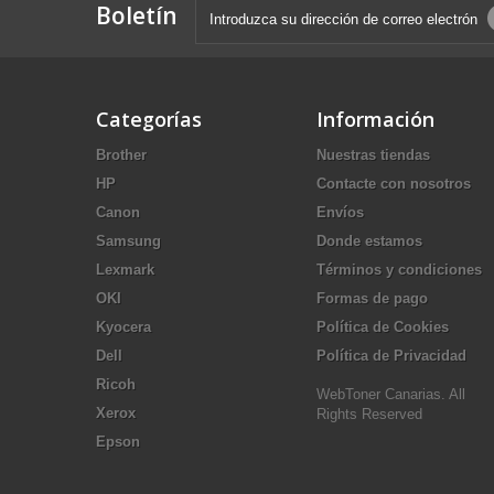
Boletín
Categorías
Información
Brother
Nuestras tiendas
HP
Contacte con nosotros
Canon
Envíos
Samsung
Donde estamos
Lexmark
Términos y condiciones
OKI
Formas de pago
Kyocera
Política de Cookies
Dell
Política de Privacidad
Ricoh
WebToner Canarias. All
Xerox
Rights Reserved
Epson