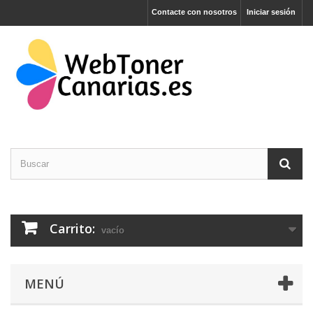
Contacte con nosotros
Iniciar sesión
Carrito:
vacío
MENÚ