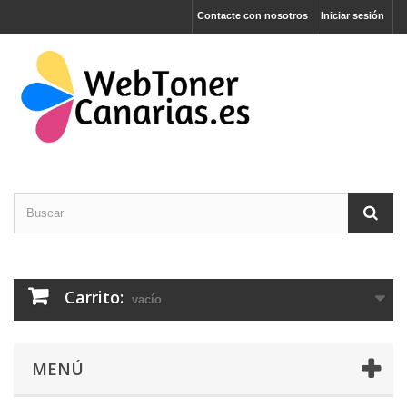
Contacte con nosotros
Iniciar sesión
Carrito:
vacío
MENÚ