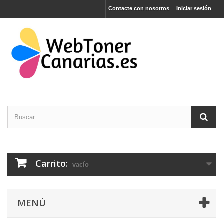
Contacte con nosotros
Iniciar sesión
Carrito:
vacío
MENÚ