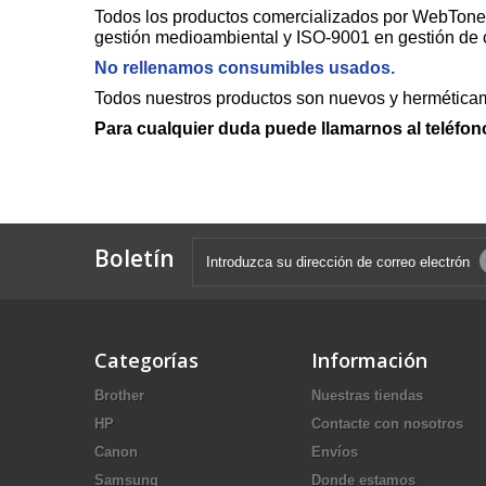
Todos los productos comercializados por WebToner 
gestión medioambiental y ISO-9001 en gestión de c
No rellenamos consumibles usados.
Todos nuestros productos son nuevos y herméticame
Para cualquier duda puede llamarnos al teléfon
Boletín
Categorías
Información
Brother
Nuestras tiendas
HP
Contacte con nosotros
Canon
Envíos
Samsung
Donde estamos