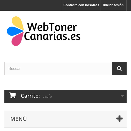
Contacte con nosotros
Iniciar sesión
Carrito:
vacío
MENÚ