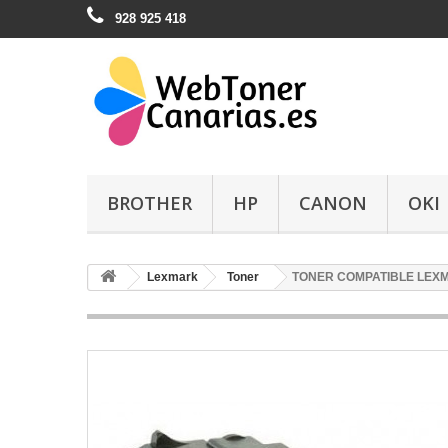
928 925 418
BROTHER
HP
CANON
OKI
Lexmark
Toner
TONER COMPATIBLE LEX