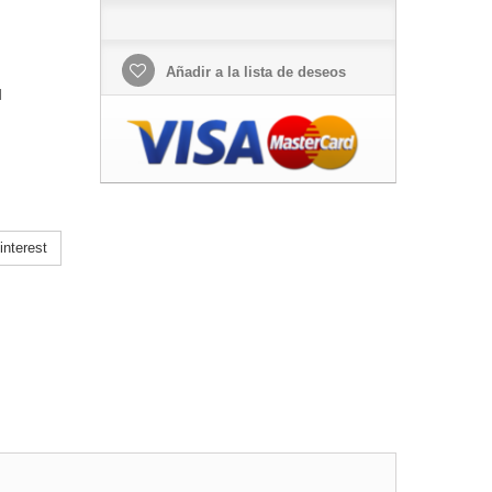
Añadir a la lista de deseos
l
nterest