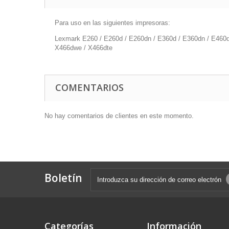
Para uso en las siguientes impresoras:
Lexmark E260 / E260d / E260dn / E360d / E360dn / E460dn
X466dwe / X466dte
COMENTARIOS
No hay comentarios de clientes en este momento.
Boletín
Categorías
Información