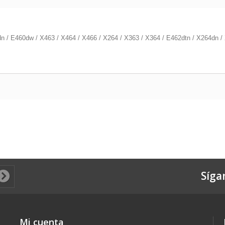
 / E460dw / X463 / X464 / X466 / X264 / X363 / X364 / E462dtn / X264dn /
Síga
Mi cuenta