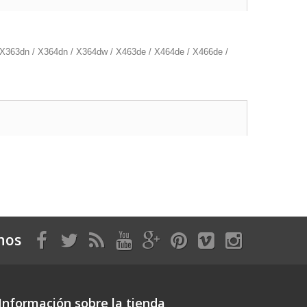
 X363dn / X364dn / X364dw / X463de / X464de / X466de /
nos
Información sobre la tienda