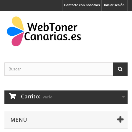
Contacte con nosotros
Iniciar sesión
Carrito:
vacío
MENÚ