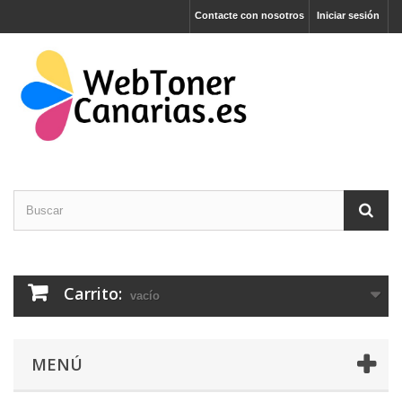
Contacte con nosotros
Iniciar sesión
Carrito:
vacío
MENÚ