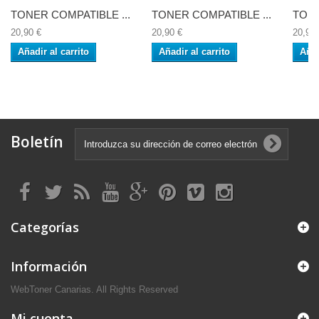
TONER COMPATIBLE ...
TONER COMPATIBLE ...
TONE
20,90 €
20,90 €
20,90 
Añadir al carrito
Añadir al carrito
Añad
Boletín
Categorías
Información
WebToner Canarias. All Rights Reserved
Mi cuenta