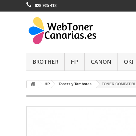
928 925 418
BROTHER
HP
CANON
OKI
HP
Toners y Tambores
TONER COMPATIBL