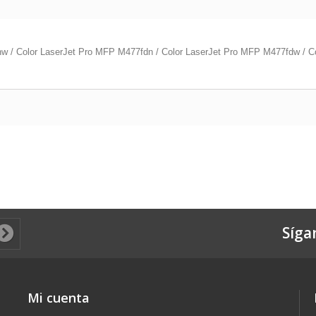
nw / Color LaserJet Pro MFP M477fdn / Color LaserJet Pro MFP M477fdw / 
Síga
Mi cuenta