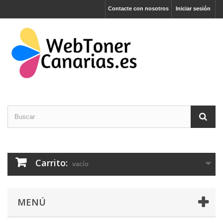
Contacte con nosotros
Iniciar sesión
Carrito:
vacío
MENÚ