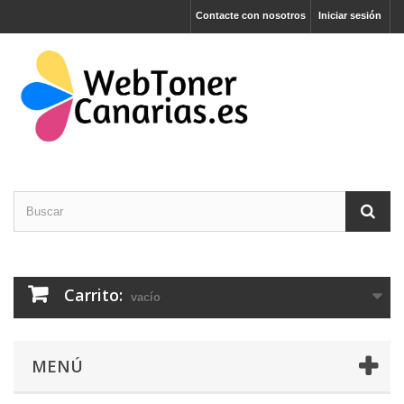
Contacte con nosotros
Iniciar sesión
Carrito:
vacío
MENÚ