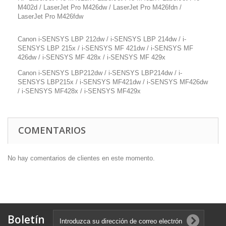
M402d / LaserJet Pro M426dw / LaserJet Pro M426fdn /
LaserJet Pro M426fdw
Canon i-SENSYS LBP 212dw / i-SENSYS LBP 214dw / i-
SENSYS LBP 215x / i-SENSYS MF 421dw / i-SENSYS MF
426dw / i-SENSYS MF 428x / i-SENSYS MF 429x
Canon i-SENSYS LBP212dw / i-SENSYS LBP214dw / i-
SENSYS LBP215x / i-SENSYS MF421dw / i-SENSYS MF426dw
/ i-SENSYS MF428x / i-SENSYS MF429x
COMENTARIOS
No hay comentarios de clientes en este momento.
Boletín