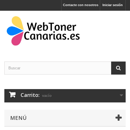
Contacte con nosotros
Iniciar sesión
Carrito:
vacío
MENÚ