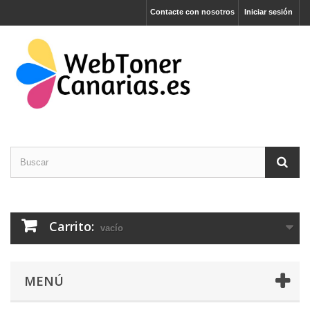
Contacte con nosotros
Iniciar sesión
Carrito:
vacío
MENÚ