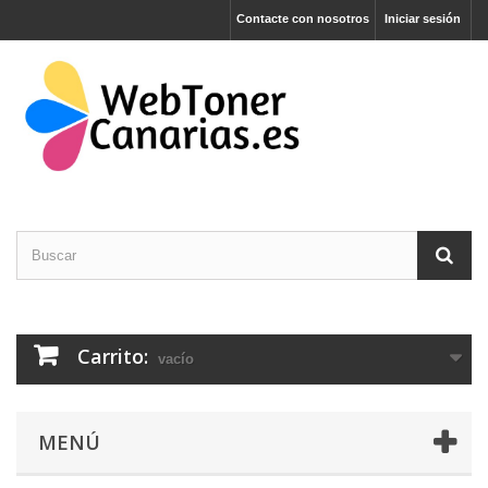
Contacte con nosotros
Iniciar sesión
Carrito:
vacío
MENÚ