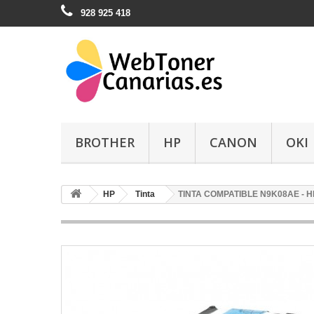
928 925 418
BROTHER
HP
CANON
OKI
HP
Tinta
TINTA COMPATIBLE N9K08AE - 