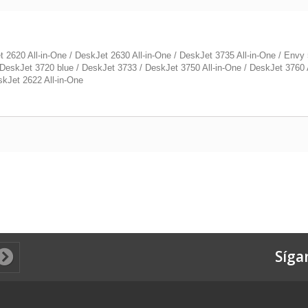
620 All-in-One / DeskJet 2630 All-in-One / DeskJet 3735 All-in-One / Envy 50
 DeskJet 3720 blue / DeskJet 3733 / DeskJet 3750 All-in-One / DeskJet 3760 Al
skJet 2622 All-in-One
Síga