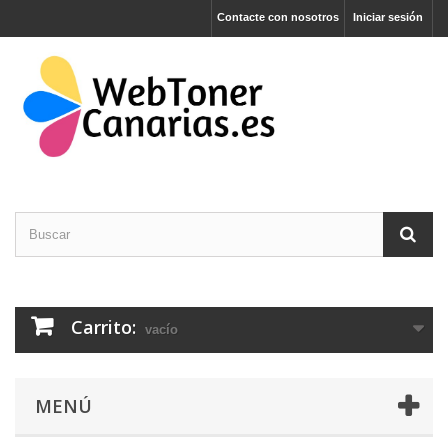
Contacte con nosotros
Iniciar sesión
Carrito:
vacío
MENÚ