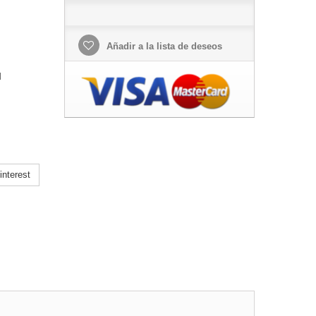
Añadir a la lista de deseos
l
nterest