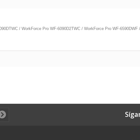
6090DTWC / WorkForce Pro WF-6090D2TWC / WorkForce Pro WF-6590DWF /
Síga