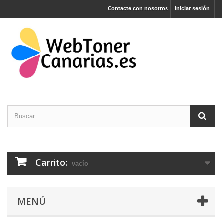
Contacte con nosotros
Iniciar sesión
Carrito:
vacío
MENÚ