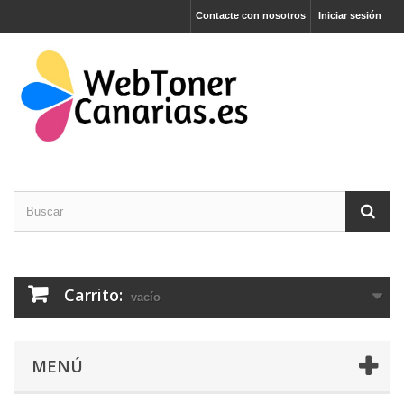
Contacte con nosotros
Iniciar sesión
Carrito:
vacío
MENÚ