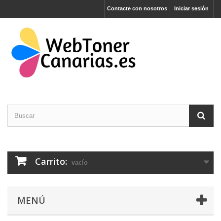
Contacte con nosotros
Iniciar sesión
Carrito:
vacío
MENÚ