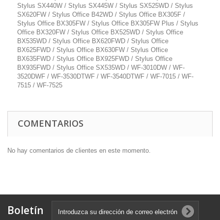
Stylus SX440W / Stylus SX445W / Stylus SX525WD / Stylus
SX620FW / Stylus Office B42WD / Stylus Office BX305F /
Stylus Office BX305FW / Stylus Office BX305FW Plus / Stylus
Office BX320FW / Stylus Office BX525WD / Stylus Office
BX535WD / Stylus Office BX620FWD / Stylus Office
BX625FWD / Stylus Office BX630FW / Stylus Office
BX635FWD / Stylus Office BX925FWD / Stylus Office
BX935FWD / Stylus Office SX535WD / WF-3010DW / WF-
3520DWF / WF-3530DTWF / WF-3540DTWF / WF-7015 / WF-
7515 / WF-7525
COMENTARIOS
No hay comentarios de clientes en este momento.
Boletín