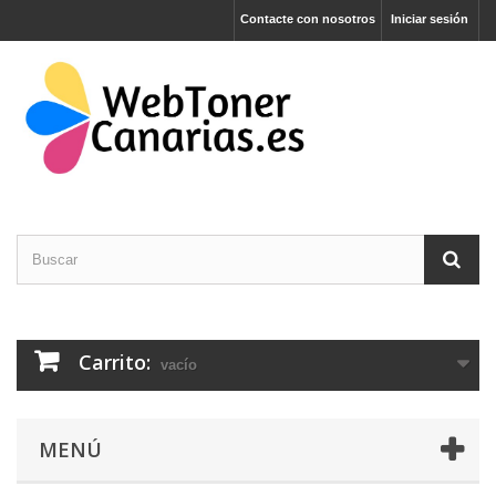
Contacte con nosotros
Iniciar sesión
Carrito:
vacío
MENÚ