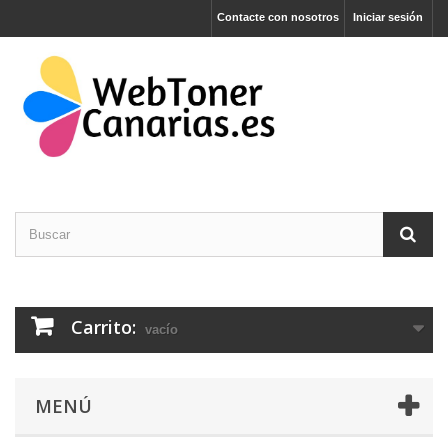
Contacte con nosotros
Iniciar sesión
Carrito:
vacío
MENÚ