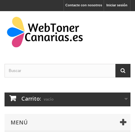
Contacte con nosotros
Iniciar sesión
Carrito:
vacío
MENÚ