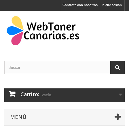
Contacte con nosotros
Iniciar sesión
Carrito:
vacío
MENÚ