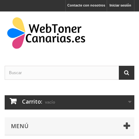
Contacte con nosotros
Iniciar sesión
Carrito:
vacío
MENÚ