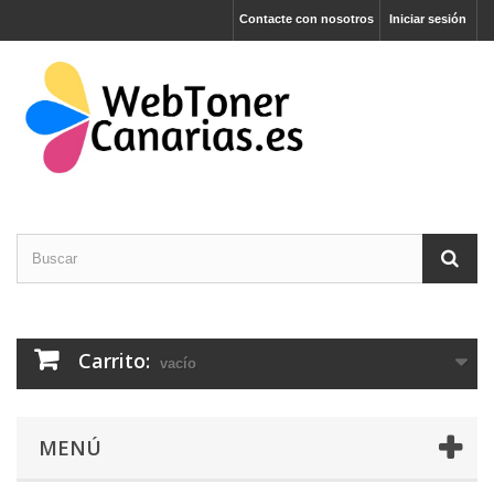
Contacte con nosotros
Iniciar sesión
Carrito:
vacío
MENÚ