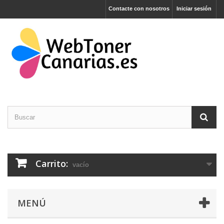
Contacte con nosotros
Iniciar sesión
Carrito:
vacío
MENÚ