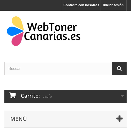
Contacte con nosotros
Iniciar sesión
Carrito:
vacío
MENÚ