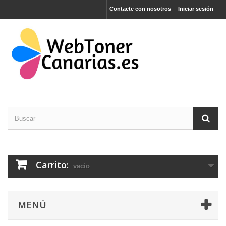
Contacte con nosotros
Iniciar sesión
Carrito:
vacío
MENÚ