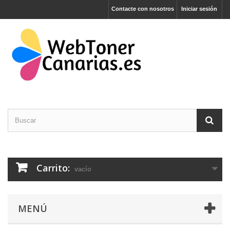
Contacte con nosotros
Iniciar sesión
Carrito:
vacío
MENÚ