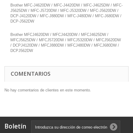
Brother MFC-J4620DW / MFC-J4420DW / MFC-J4625DW / MFC-
J5625DW / MFC-J5720DW / MFC-J5320DW / MFC-J5620DW /
DCP-J4120DW / MFC-J880DW / MFC-J480DW / MFC-J680DW /
DCP-J562DW
Brother MFCJ4620DW / MFCJ4420DW / MFCJ4625DW /
MFCJ5625DW / MFCJ5720DW / MFCJ5320DW / MFCJ5620DW
/ DCPJ4120DW / MFCJ880DW / MFCJ480DW / MFCJ680DW /
DCPJ562DW
COMENTARIOS
No hay comentarios de clientes en este momento.
Boletín