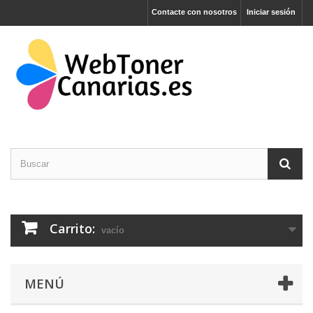
Contacte con nosotros
Iniciar sesión
Carrito:
vacío
MENÚ