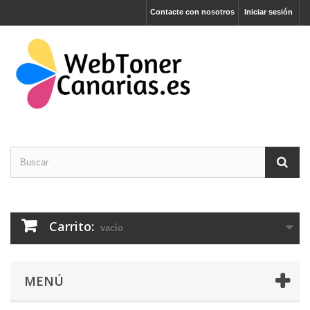
Contacte con nosotros
Iniciar sesión
Carrito:
vacío
MENÚ