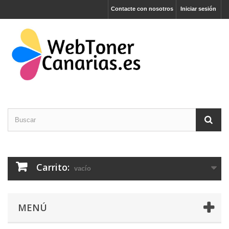
Contacte con nosotros
Iniciar sesión
Carrito:
vacío
MENÚ