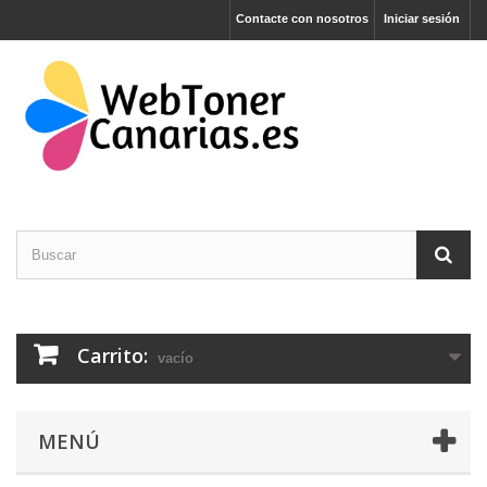
Contacte con nosotros
Iniciar sesión
Carrito:
vacío
MENÚ