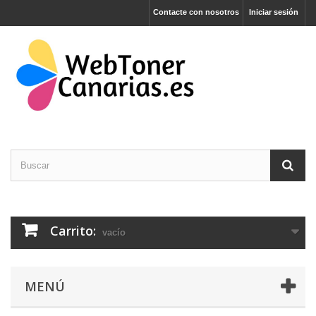
Contacte con nosotros
Iniciar sesión
Carrito:
vacío
MENÚ