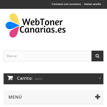
Contacte con nosotros
Iniciar sesión
Carrito:
vacío
MENÚ