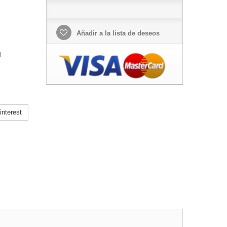
Añadir a la lista de deseos
l
nterest