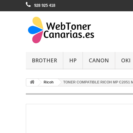
928 925 418
BROTHER
HP
CANON
OKI
Ricoh
TONER COMPATIBLE RICOH MP C2051