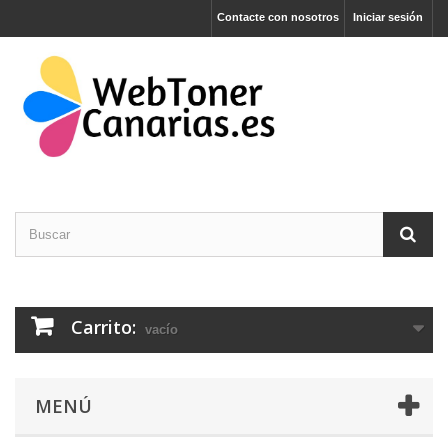
Contacte con nosotros
Iniciar sesión
Carrito:
vacío
MENÚ