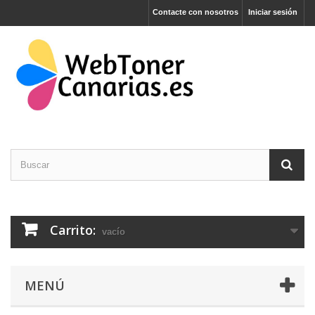
Contacte con nosotros
Iniciar sesión
Carrito:
vacío
MENÚ