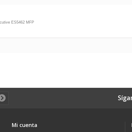
ecutive ES5462 MFP
Síga
Mi cuenta