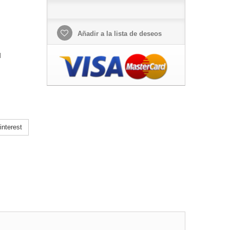
Añadir a la lista de deseos
l
nterest