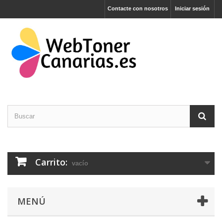
Contacte con nosotros
Iniciar sesión
Carrito:
vacío
MENÚ