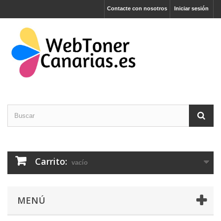
Contacte con nosotros
Iniciar sesión
Carrito:
vacío
MENÚ