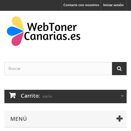
Contacte con nosotros
Iniciar sesión
Carrito:
vacío
MENÚ