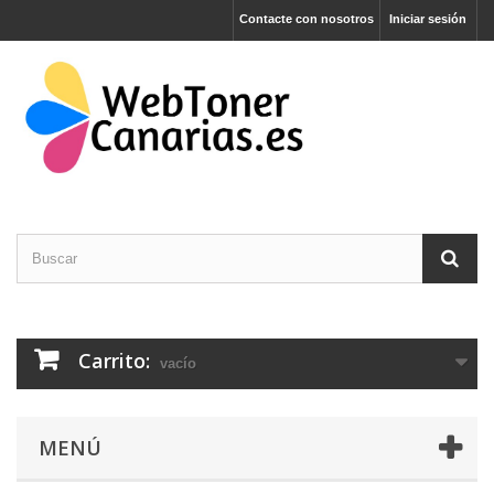
Contacte con nosotros
Iniciar sesión
Carrito:
vacío
MENÚ