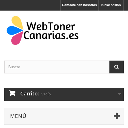
Contacte con nosotros
Iniciar sesión
Carrito:
vacío
MENÚ