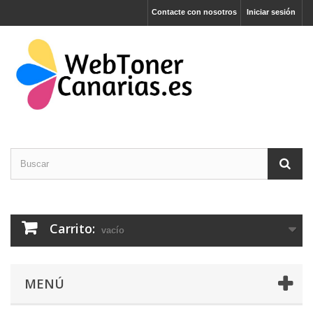
Contacte con nosotros
Iniciar sesión
Carrito:
vacío
MENÚ