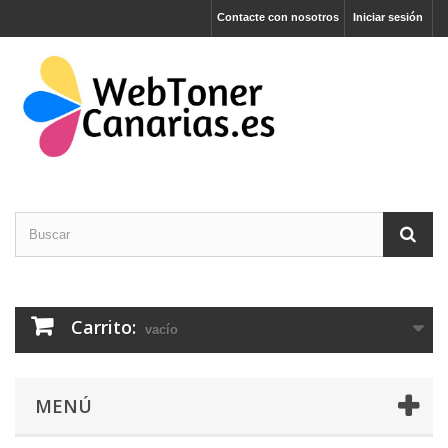
Contacte con nosotros
Iniciar sesión
Carrito:
vacío
MENÚ